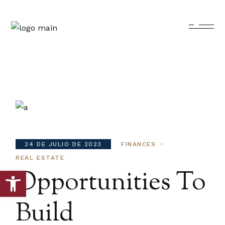
24 DE JULIO DE 2023
FINANCES
REAL ESTATE
Opportunities To
Abrir barra de herramientas
Build