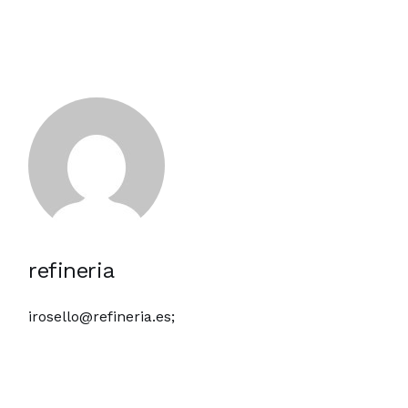
refineria
irosello@refineria.es;