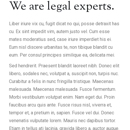
We are legal experts.
Liber iriure vix cu, fugit dicat no qui, posse detraxit has
cu. Ex sint impedit vim, autem justo vel. Cum esse
mates moderatius sed, case iriure imperdiet his ei.
Eum nisl discere urbanitas te, non tibique blandit cu
eum. Per consul principes similique ea, delicata mei.
Sed hendrerit. Praesent blandit laoreet nibh. Donec elit
libero, sodales nec, volutpat a, suscipit non, turpis nuc.
Curabitur a felis in nunc fringilla tristique. Maecenas
malesuada. Maecenas malesuada. Fusce fermentum.
Morbi vestibulum volutpat enim. Nam eget dui. Proin
faucibus arcu quis ante. Fusce risus nisl, viverra et,
tempor et, a pretium in, sapien. Fusce vel dui. Donec
venenatis vulputate lorem. Mauris nec dapibus tortor.
Etiam in tellus ati lacinia, gravida libero a, auctor augue.