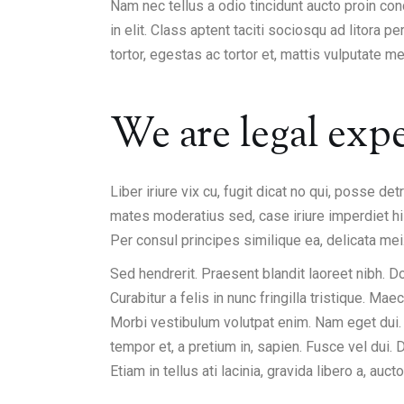
Nam nec tellus a odio tincidunt aucto proin co
in elit. Class aptent taciti sociosqu ad litora 
tortor, egestas ac tortor et, mattis vulputate
We are legal expe
Liber iriure vix cu, fugit dicat no qui, posse de
mates moderatius sed, case iriure imperdiet his
Per consul principes similique ea, delicata mei
Sed hendrerit. Praesent blandit laoreet nibh. Don
Curabitur a felis in nunc fringilla tristique
Morbi vestibulum volutpat enim. Nam eget dui. P
tempor et, a pretium in, sapien. Fusce vel dui.
Etiam in tellus ati lacinia, gravida libero a, au