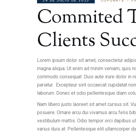
24 DE JULIO DE 2023
COPORATE
F
Commited T
Clients Suc
Lorem ipsum dolor sit amet, consectetur adipis
magna aliqua. Ut enim ad minim veniam, quis nos
commodo consequat. Duis aute irure dolor in rep
pariatur. Excepteur sint occaecat cupidatat non 
laborum. Donec et odio pellentesque diam vo
Nam libero justo laoreet sit amet cursus sit. Vu
posuere. Ornare arcu dui vivamus arcu felis bi
vestibulum mattis. Odio tempor orci dapibus ult
varius duis at. Pellentesque elit ullamcorper d