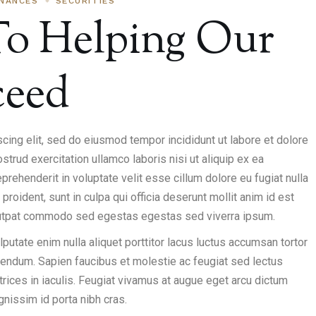
INANCES
SECURITIES
o Helping Our
ceed
cing elit, sed do eiusmod tempor incididunt ut labore et dolore
trud exercitation ullamco laboris nisi ut aliquip ex ea
rehenderit in voluptate velit esse cillum dolore eu fugiat nulla
proident, sunt in culpa qui officia deserunt mollit anim id est
lutpat commodo sed egestas egestas sed viverra ipsum.
lputate enim nulla aliquet porttitor lacus luctus accumsan tortor
bendum. Sapien faucibus et molestie ac feugiat sed lectus
rices in iaculis. Feugiat vivamus at augue eget arcu dictum
ignissim id porta nibh cras.