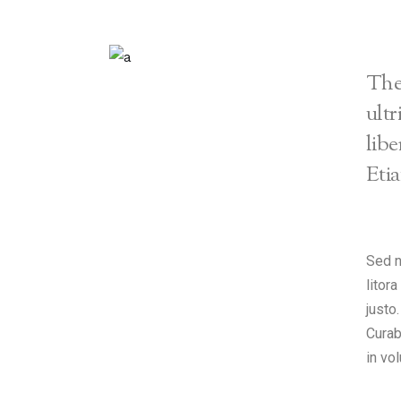
The 
ult
libe
Etia
Sed n
litor
justo
Curab
in vol