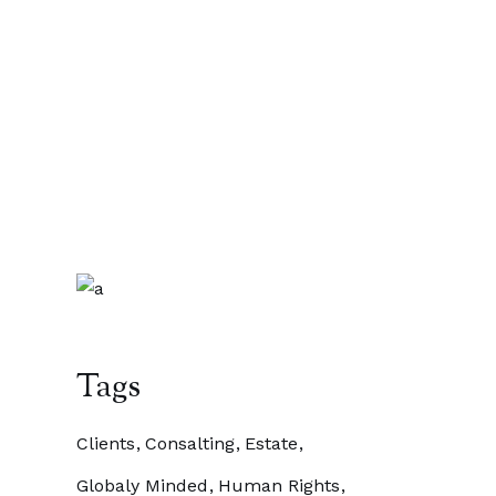
Let us help
you!
Phone: 0123 456 78
Tags
Clients
Consalting
Estate
Globaly Minded
Human Rights