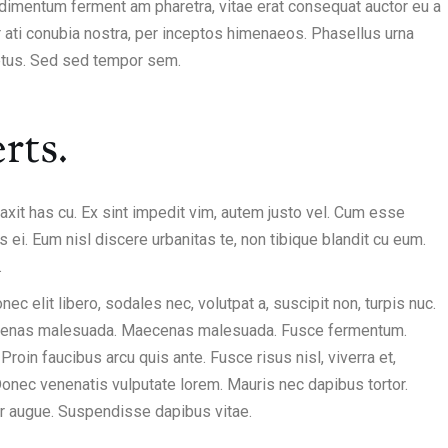
ndimentum ferment am pharetra, vitae erat consequat auctor eu a
per ati conubia nostra, per inceptos himenaeos. Phasellus urna
 metus. Sed sed tempor sem.
rts.
traxit has cu. Ex sint impedit vim, autem justo vel. Cum esse
 ei. Eum nisl discere urbanitas te, non tibique blandit cu eum.
.
ec elit libero, sodales nec, volutpat a, suscipit non, turpis nuc.
. Maecenas malesuada. Maecenas malesuada. Fusce fermentum.
roin faucibus arcu quis ante. Fusce risus nisl, viverra et,
 Donec venenatis vulputate lorem. Mauris nec dapibus tortor.
ctor augue. Suspendisse dapibus vitae.